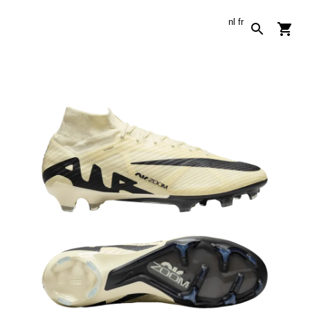
nl
fr