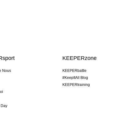
sport
KEEPERzone
e Nous
KEEPERbattle
#KeepItAll Blog
KEEPERtraining
oi
 Day