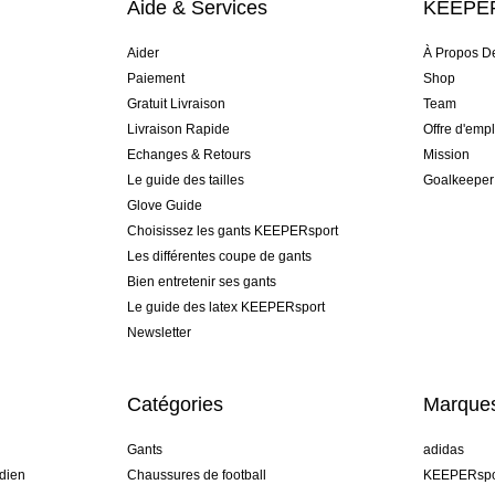
Aide & Services
KEEPER
Aider
À Propos D
Paiement
Shop
Gratuit Livraison
Team
Livraison Rapide
Offre d'empl
Echanges & Retours
Mission
Le guide des tailles
Goalkeeper
Glove Guide
Choisissez les gants KEEPERsport
Les différentes coupe de gants
Bien entretenir ses gants
Le guide des latex KEEPERsport
Newsletter
Catégories
Marque
Gants
adidas
dien
Chaussures de football
KEEPERspo