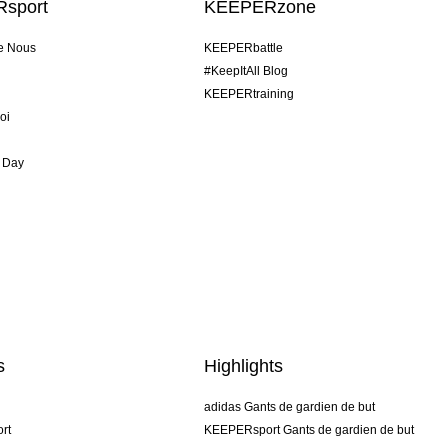
sport
KEEPERzone
e Nous
KEEPERbattle
#KeepItAll Blog
KEEPERtraining
oi
 Day
s
Highlights
adidas Gants de gardien de but
rt
KEEPERsport Gants de gardien de but