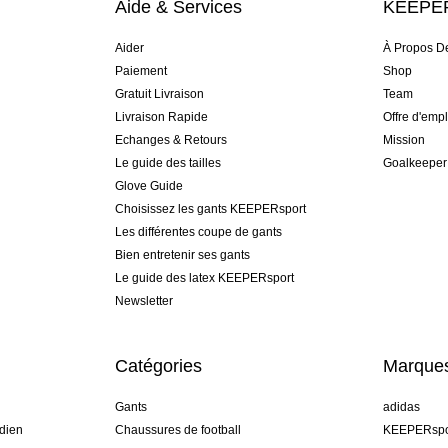
Aide & Services
KEEPER
Aider
À Propos D
Paiement
Shop
Gratuit Livraison
Team
Livraison Rapide
Offre d'empl
Echanges & Retours
Mission
Le guide des tailles
Goalkeeper
Glove Guide
Choisissez les gants KEEPERsport
Les différentes coupe de gants
Bien entretenir ses gants
Le guide des latex KEEPERsport
Newsletter
Catégories
Marque
Gants
adidas
dien
Chaussures de football
KEEPERspo