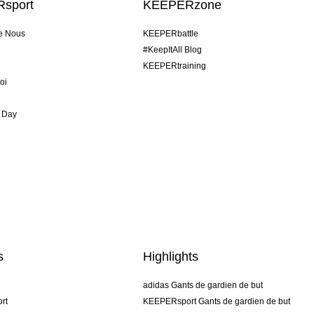
sport
KEEPERzone
e Nous
KEEPERbattle
#KeepItAll Blog
KEEPERtraining
oi
 Day
s
Highlights
adidas Gants de gardien de but
rt
KEEPERsport Gants de gardien de but