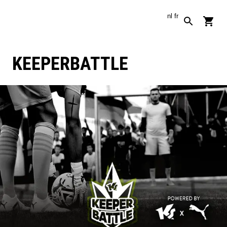
nl
fr
KEEPERBATTLE