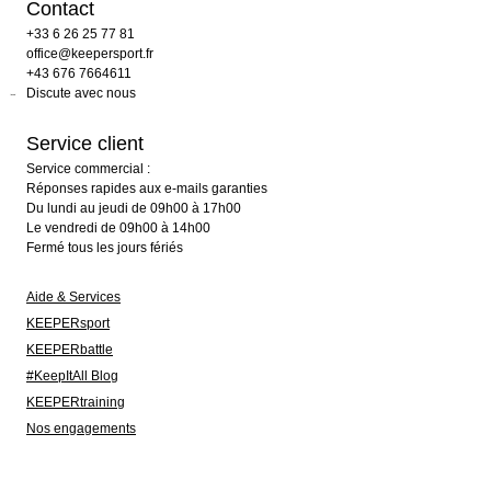
Contact
+33 6 26 25 77 81
office@keepersport.fr
+43 676 7664611
Discute avec nous
Service client
Service commercial :
Réponses rapides aux e-mails garanties
Du lundi au jeudi de 09h00 à 17h00
Le vendredi de 09h00 à 14h00
Fermé tous les jours fériés
Aide & Services
KEEPERsport
KEEPERbattle
#KeepItAll Blog
KEEPERtraining
Nos engagements