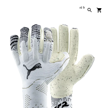
nl
fr