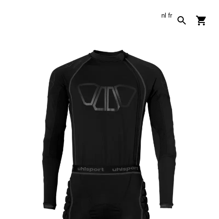
nl
fr