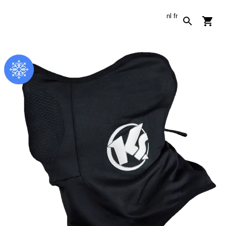
nl
fr