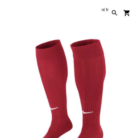
nl
fr