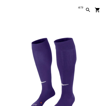
nl
fr