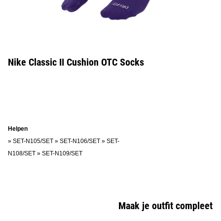
Nike Classic II Cushion OTC Socks
Helpen
»
SET-N105/SET
»
SET-N106/SET
»
SET-
N108/SET
»
SET-N109/SET
Maak je outfit compleet