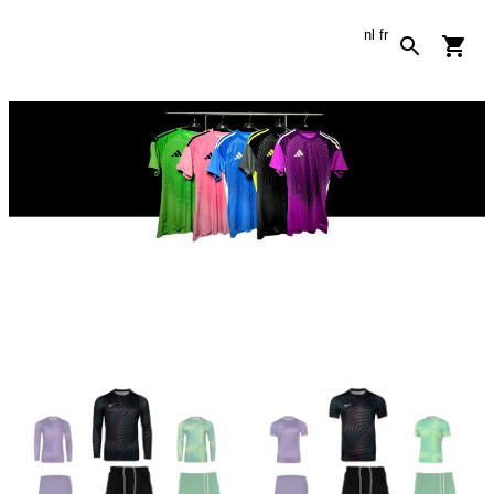
nl
fr