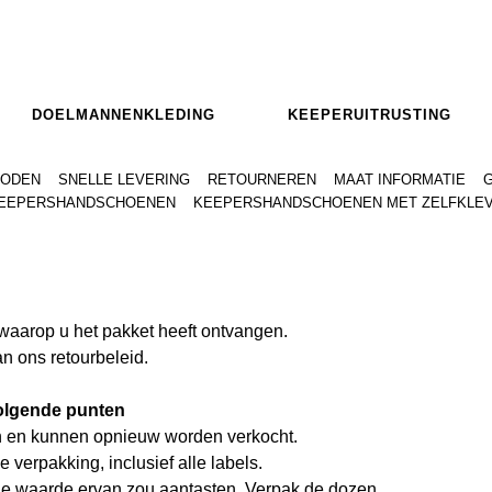
DOELMANNENKLEDING
KEEPERUITRUSTING
HODEN
SNELLE LEVERING
RETOURNEREN
MAAT INFORMATIE
KEEPERSHANDSCHOENEN
KEEPERSHANDSCHOENEN MET ZELFKLE
waarop u het pakket heeft ontvangen.
n ons retourbeleid.
volgende punten
n en kunnen opnieuw worden verkocht.
verpakking, inclusief alle labels.
 de waarde ervan zou aantasten. Verpak de dozen