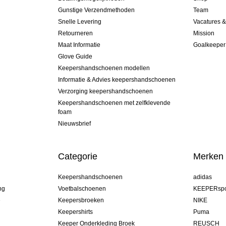
Gunstige Verzendmethoden
Team
Snelle Levering
Vacatures 
Retourneren
Mission
Maat Informatie
Goalkeeper
Glove Guide
Keepershandschoenen modellen
Informatie & Advies keepershandschoenen
Verzorging keepershandschoenen
Keepershandschoenen met zelfklevende
foam
Nieuwsbrief
Categorie
Merken
Keepershandschoenen
adidas
ng
Voetbalschoenen
KEEPERspo
e
Keepersbroeken
NIKE
Keepershirts
Puma
Keeper Onderkleding Broek
REUSCH