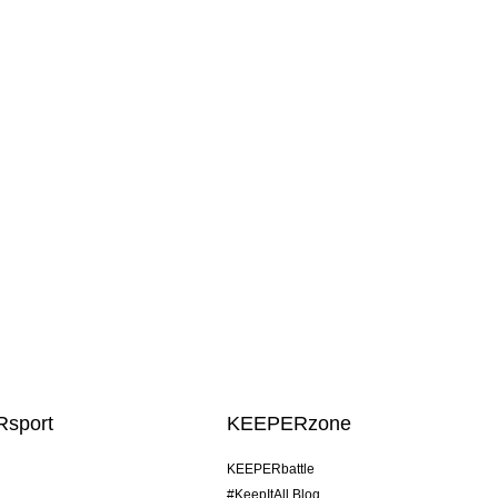
sport
KEEPERzone
KEEPERbattle
#KeepItAll Blog