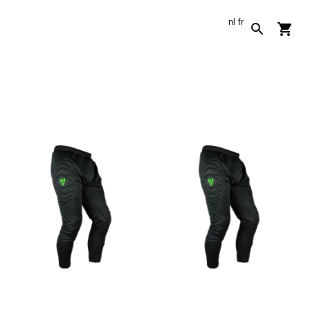
nl
fr