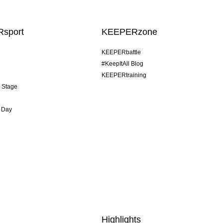
sport
KEEPERzone
KEEPERbattle
#KeepItAll Blog
KEEPERtraining
& Stage
 Day
Highlights