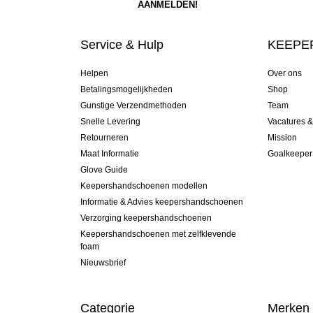
Service & Hulp
KEEPER
Helpen
Over ons
Betalingsmogelijkheden
Shop
Gunstige Verzendmethoden
Team
Snelle Levering
Vacatures 
Retourneren
Mission
Maat Informatie
Goalkeeper
Glove Guide
Keepershandschoenen modellen
Informatie & Advies keepershandschoenen
Verzorging keepershandschoenen
Keepershandschoenen met zelfklevende
foam
Nieuwsbrief
Categorie
Merken