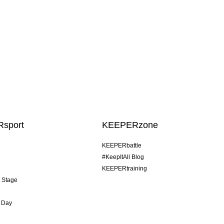
sport
KEEPERzone
KEEPERbattle
#KeepItAll Blog
KEEPERtraining
& Stage
 Day