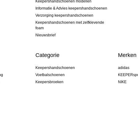
Keepershandschoenen modellen
Informatie & Advies keepershandschoenen
Verzorging keepershandschoenen
Keepershandschoenen met zelfklevende
foam
Nieuwsbrief
Categorie
Merken
Keepershandschoenen
adidas
ng
Voetbalschoenen
KEEPERspo
e
Keepersbroeken
NIKE
Keepershirts
Puma
Keeper Onderkleding Broek
REUSCH
Sells Goal
uhlsport
Elite Sport
rehab