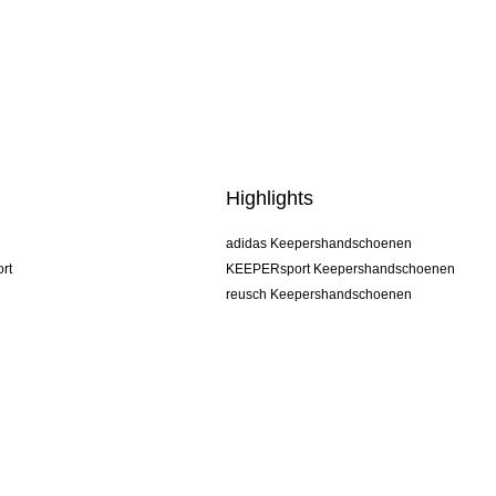
Highlights
adidas Keepershandschoenen
rt
KEEPERsport Keepershandschoenen
reusch Keepershandschoenen
uhlsport Keepershandschoenen
rehab Keepershandschoenen
keeper
NIKE Keepershandschoenen
PUMA Keepershandschoenen
SELLS Keepershandschoenen