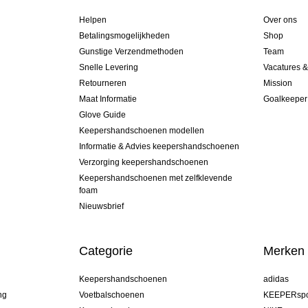
Helpen
Over ons
Betalingsmogelijkheden
Shop
Gunstige Verzendmethoden
Team
Snelle Levering
Vacatures 
Retourneren
Mission
Maat Informatie
Goalkeeper
Glove Guide
Keepershandschoenen modellen
Informatie & Advies keepershandschoenen
Verzorging keepershandschoenen
Keepershandschoenen met zelfklevende
foam
Nieuwsbrief
Categorie
Merken
Keepershandschoenen
adidas
ng
Voetbalschoenen
KEEPERspo