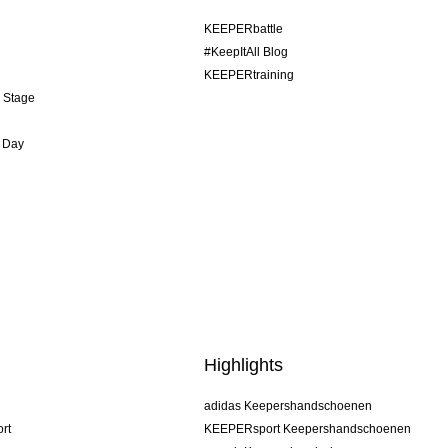
KEEPERbattle
#KeepItAll Blog
KEEPERtraining
& Stage
 Day
Highlights
adidas Keepershandschoenen
rt
KEEPERsport Keepershandschoenen