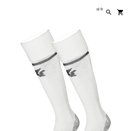
nl
fr