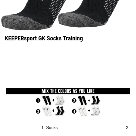
KEEPERsport GK Socks Training
1. Socks
2. S