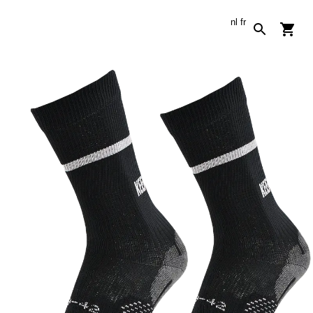
nl
fr