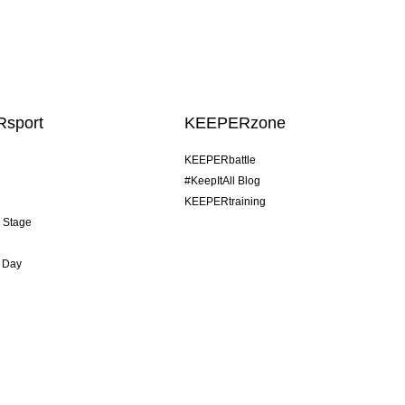
sport
KEEPERzone
KEEPERbattle
#KeepItAll Blog
KEEPERtraining
& Stage
 Day