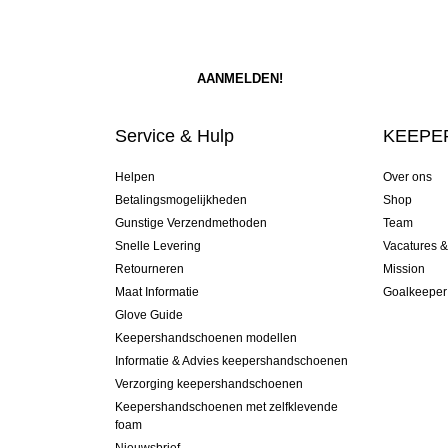
Service & Hulp
KEEPER
Helpen
Over ons
Betalingsmogelijkheden
Shop
Gunstige Verzendmethoden
Team
Snelle Levering
Vacatures 
Retourneren
Mission
Maat Informatie
Goalkeeper
Glove Guide
Keepershandschoenen modellen
Informatie & Advies keepershandschoenen
Verzorging keepershandschoenen
Keepershandschoenen met zelfklevende
foam
Nieuwsbrief