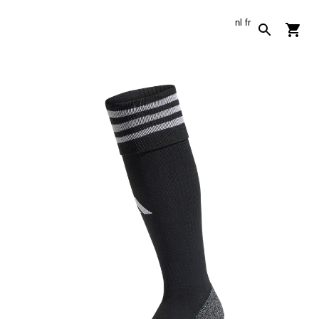
nl
fr