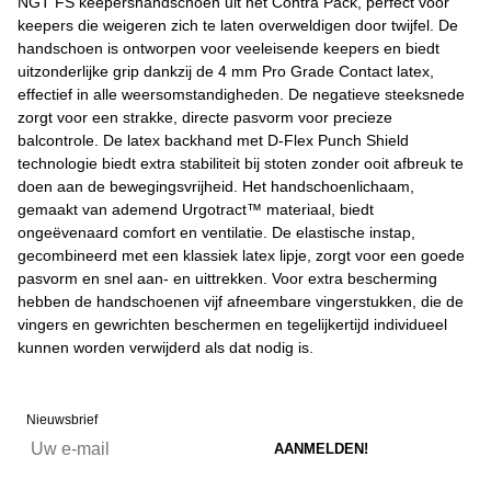
NGT FS keepershandschoen uit het Contra Pack, perfect voor
keepers die weigeren zich te laten overweldigen door twijfel. De
handschoen is ontworpen voor veeleisende keepers en biedt
uitzonderlijke grip dankzij de 4 mm Pro Grade Contact latex,
effectief in alle weersomstandigheden. De negatieve steeksnede
zorgt voor een strakke, directe pasvorm voor precieze
balcontrole. De latex backhand met D-Flex Punch Shield
technologie biedt extra stabiliteit bij stoten zonder ooit afbreuk te
doen aan de bewegingsvrijheid. Het handschoenlichaam,
gemaakt van ademend Urgotract™ materiaal, biedt
ongeëvenaard comfort en ventilatie. De elastische instap,
gecombineerd met een klassiek latex lipje, zorgt voor een goede
pasvorm en snel aan- en uittrekken. Voor extra bescherming
hebben de handschoenen vijf afneembare vingerstukken, die de
vingers en gewrichten beschermen en tegelijkertijd individueel
kunnen worden verwijderd als dat nodig is.
Nieuwsbrief