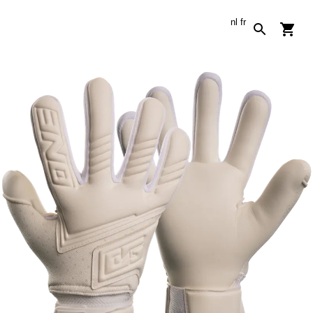
nl
fr