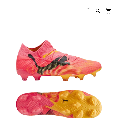
nl
fr