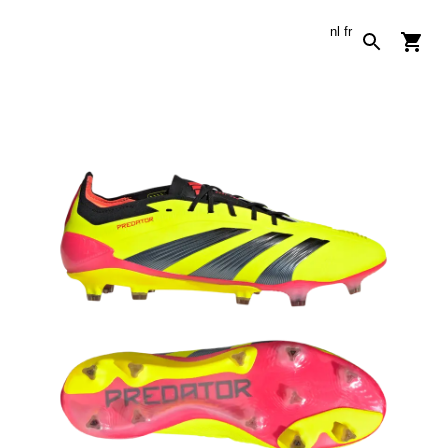
nl
fr