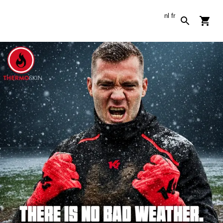
nl
fr