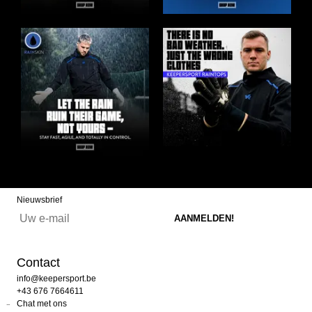
Nieuwsbrief
Contact
info@keepersport.be
+43 676 7664611
Chat met ons