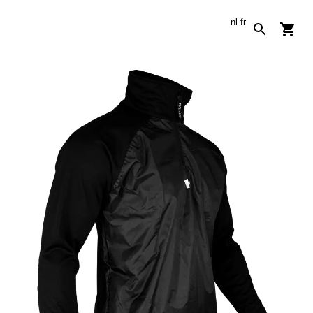
nl
fr