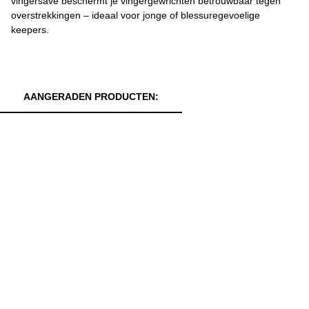
vingersave beschermt je vingergewrichten betrouwbaar tegen
overstrekkingen – ideaal voor jonge of blessuregevoelige
keepers.
AANGERADEN PRODUCTEN: