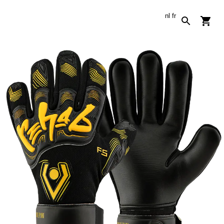
nl
fr