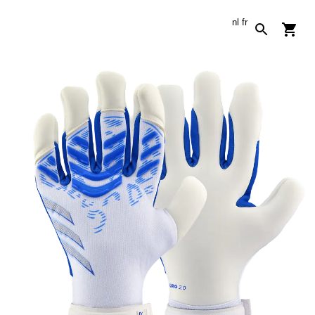
nl
fr