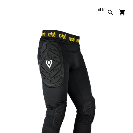
nl
fr