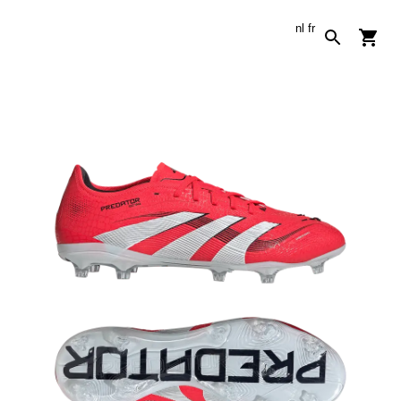
nl
fr