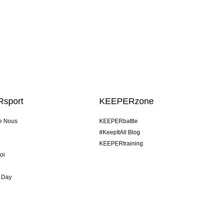
sport
KEEPERzone
e Nous
KEEPERbattle
#KeepItAll Blog
KEEPERtraining
oi
 Day