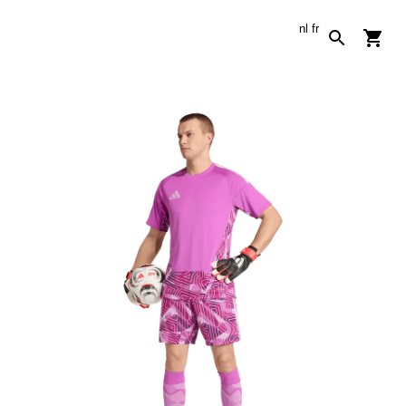
nl
fr