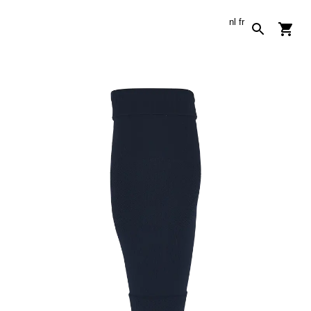
nl
fr