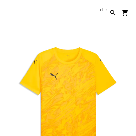
nl
fr