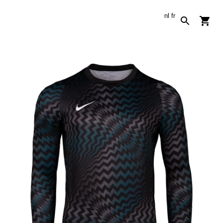
nl
fr