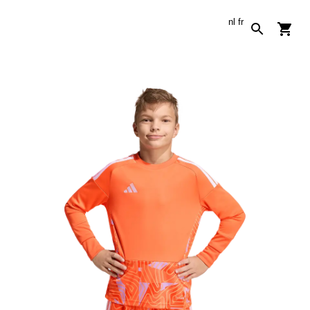
nl
fr