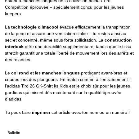
enfant à manches longues de la collection adidas Tiro
Compétition éprouvée – spécialement conçu pour les jeunes
keepers.
La
technologie climacool
évacue efficacement la transpiration
de la peau et assure une ventilation ciblée – tu restes ainsi au
sec et concentré, même sous forte sollicitation. La
construction
interlock
offre une durabilité supplémentaire, tandis que le tissu
stretch garantit une totale liberté de mouvement lors des arrêts et
des relances.
Le
col rond
et les
manches longues
protègent avant-bras et
coudes lors des plongeons. En match comme à l'entraînement :
l'adidas Tiro 26 GK-Shirt l/s Kids est le choix sûr pour les jeunes
gardiens qui misent dès maintenant sur la qualité éprouvée
d'adidas.
Tu peux faire
imprimer
cet article avec ton nom ou un numéro !
Bulletin