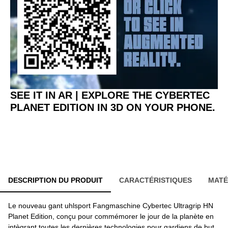
SEE IT IN AR | EXPLORE THE CYBERTEC
PLANET EDITION IN 3D ON YOUR PHONE.
DESCRIPTION DU PRODUIT
CARACTÉRISTIQUES
MATÉ
Le nouveau gant uhlsport Fangmaschine Cybertec Ultragrip HN
Planet Edition, conçu pour commémorer le jour de la planète en
intègrant toutes les dernières technologies pour gardiens de but.