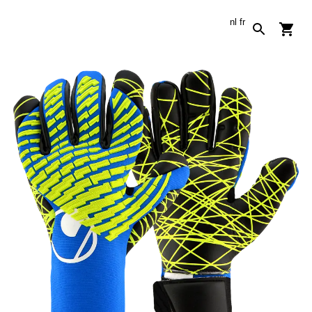
nl
fr