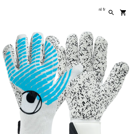
nl
fr