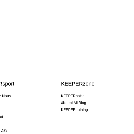
sport
KEEPERzone
e Nous
KEEPERbattle
#KeepItAll Blog
KEEPERtraining
oi
 Day