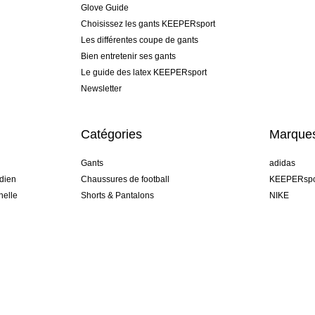
Glove Guide
Choisissez les gants KEEPERsport
Les différentes coupe de gants
Bien entretenir ses gants
Le guide des latex KEEPERsport
Newsletter
Catégories
Marque
Gants
adidas
dien
Chaussures de football
KEEPERspo
nelle
Shorts & Pantalons
NIKE
Mailllots
Puma
Short de gardien de but
REUSCH
Sells Goal
uhlsport
Elite Sport
rehab