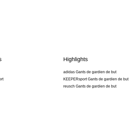
s
Highlights
adidas Gants de gardien de but
rt
KEEPERsport Gants de gardien de but
reusch Gants de gardien de but
uhlsport Gants de gardien de but
rehab Gants de gardien de but
keeper
NIKE Gants de gardien de but
PUMA Gants de gardien de but
SELLS Gants de gardien de but