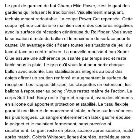
Le gant de gardien de but Champ Elite Power, c'est le gant des
gardiens qui refusent le traditionnel. Visuellement marquant,
techniquement redoutable. La coupe Power Cut repensée. Cette
coupe hybride combine le maintien serré des coutures négatives
avec la surface de réception généreuse du Rollfinger. Vous avez
la sensation directe du ballon et le maximum de surface pour le
capter. Un avantage décisif dans toutes les situations de jeu, du
face-à-face au centre aérien. La nouvelle mousse 4 mm Super
Glue assure une adhérence puissante par temps sec et reste
fiable sous la pluie. Le grip qu'il vous faut pour sortir chaque
ballon avec autorité. Les stabilisateurs intégrés au bout des
doigts offrent un soutien renforcé et augmentent la surface de
réception. Les frappes difficiles, les claquettes en extension, les
ballons à repousser au poing : Vous restez maître de l'action. Le
corps Soft Tech Body reste léger et respirant, avec des éléments
en silicone qui apportent protection et stabilité. Le tissu flexible
garantit une liberté de mouvement totale, même sur les séances
les plus longues. La sangle entièrement en latex gaufré épouse
le poignet et le maintient fermement, sans pression ni
cisaillement. Le gant reste en place, séance après séance, match
après match. Coloris Whiteout, lignes épurées, esthétique sans