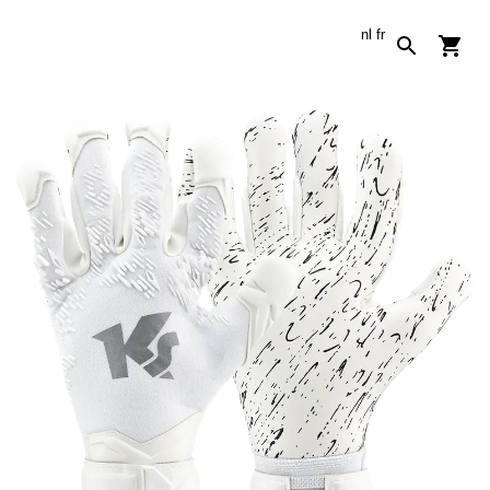
nl
fr