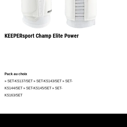
KEEPERsport Champ Elite Power
Pack au choix
»
SET-KS137/SET
»
SET-KS143/SET
»
SET-
KS144/SET
»
SET-KS145/SET
»
SET-
KS163/SET