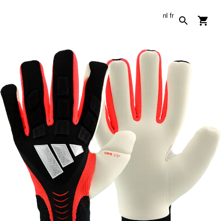
nl
fr