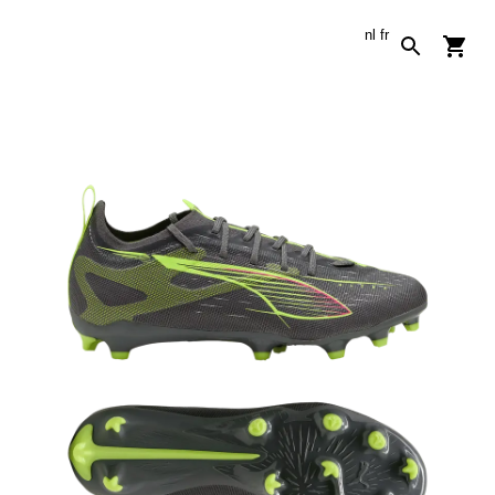
nl
fr