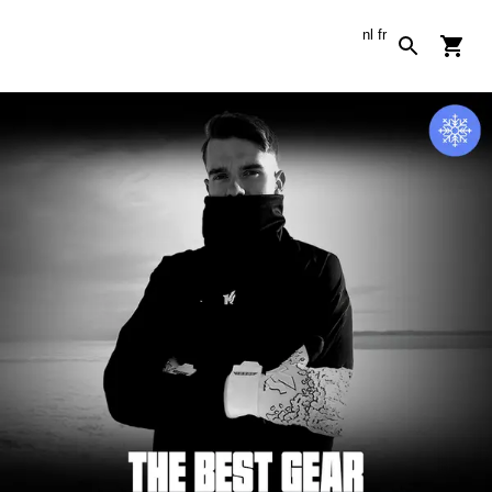
nl
fr