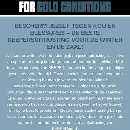
BESCHERM JEZELF TEGEN KOU EN
BLESSURES – DE BESTE
KEEPERSUITRUSTING VOOR DE WINTER
EN DE ZAAL!
Als keeper weten we hoe belangrijk de juiste uitrusting is – of we
nu spelen op een ijskoude grasmat of een harde zaalvloer. Met
de winteruitrusting van KEEPERsport zijn koude vingers en stijve
gewrichten verleden tijd. Onze speciale keepershandschoenen
en kleding houden je warm en bieden optimale
bewegingsvrijheid. Voor zaalgebruik bieden we de beste
uitrusting, die je beschermt tegen harde vallen op de zaalvloer.
Speciaal ontworpen zaalschoenen en beschermingsmaterialen
verminderen het risico op blessures en geven je het vertrouwen
om op je best te presteren. Met de juiste zaaluitrusting ben je
klaar voor snelle reacties en intense rally’s. Bescherm jezelf als
een prof – met de beste winter- en zaaluitrusting van
KEEPERsport!