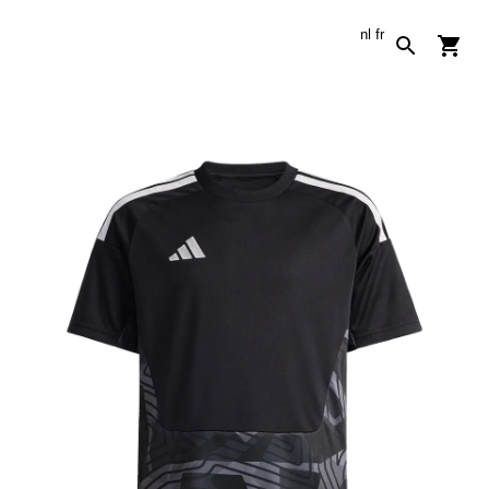
nl
fr