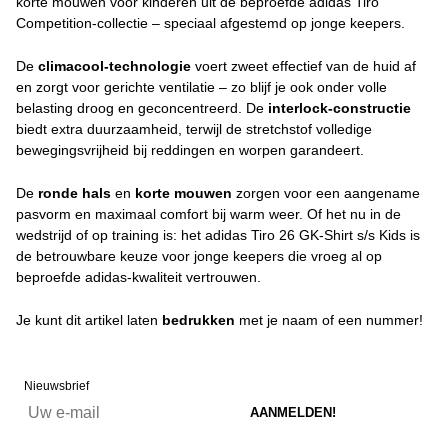
korte mouwen voor kinderen uit de beproefde adidas Tiro
Competition-collectie – speciaal afgestemd op jonge keepers.
De
climacool-technologie
voert zweet effectief van de huid af
en zorgt voor gerichte ventilatie – zo blijf je ook onder volle
belasting droog en geconcentreerd. De
interlock-constructie
biedt extra duurzaamheid, terwijl de stretchstof volledige
bewegingsvrijheid bij reddingen en worpen garandeert.
De
ronde hals
en
korte mouwen
zorgen voor een aangename
pasvorm en maximaal comfort bij warm weer. Of het nu in de
wedstrijd of op training is: het adidas Tiro 26 GK-Shirt s/s Kids is
de betrouwbare keuze voor jonge keepers die vroeg al op
beproefde adidas-kwaliteit vertrouwen.
Je kunt dit artikel laten
bedrukken
met je naam of een nummer!
Nieuwsbrief