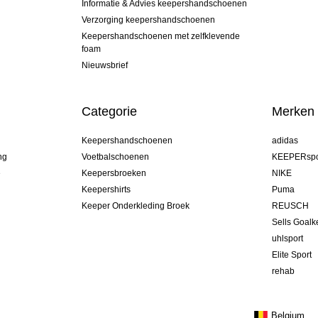
Informatie & Advies keepershandschoenen
Verzorging keepershandschoenen
Keepershandschoenen met zelfklevende
foam
Nieuwsbrief
Categorie
Merken
Keepershandschoenen
adidas
ng
Voetbalschoenen
KEEPERspo
e
Keepersbroeken
NIKE
Keepershirts
Puma
Keeper Onderkleding Broek
REUSCH
Sells Goal
uhlsport
Elite Sport
rehab
Belgium