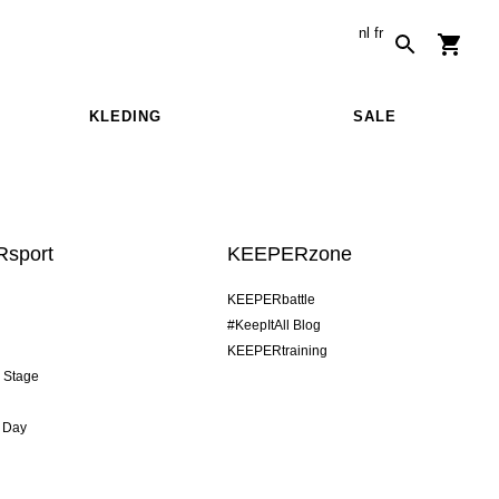
nl
fr
KLEDING
SALE
sport
KEEPERzone
KEEPERbattle
#KeepItAll Blog
KEEPERtraining
& Stage
 Day