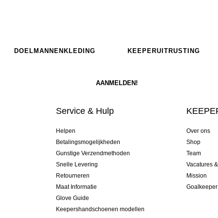
DOELMANNENKLEDING
KEEPERUITRUSTING
Service & Hulp
KEEPER
Helpen
Over ons
Betalingsmogelijkheden
Shop
Gunstige Verzendmethoden
Team
Snelle Levering
Vacatures 
Retourneren
Mission
Maat Informatie
Goalkeeper
Glove Guide
Keepershandschoenen modellen