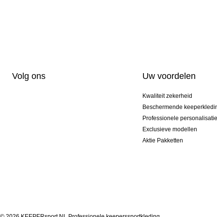
Volg ons
Uw voordelen
Kwaliteit zekerheid
Beschermende keeperkledi
Professionele personalisati
Exclusieve modellen
Aktie Pakketten
© 2026 KEEPERsport NL Professionele keeperssportkleding