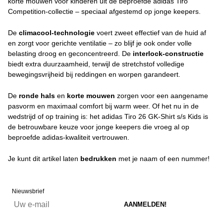
korte mouwen voor kinderen uit de beproefde adidas Tiro
Competition-collectie – speciaal afgestemd op jonge keepers.
De
climacool-technologie
voert zweet effectief van de huid af
en zorgt voor gerichte ventilatie – zo blijf je ook onder volle
belasting droog en geconcentreerd. De
interlock-constructie
biedt extra duurzaamheid, terwijl de stretchstof volledige
bewegingsvrijheid bij reddingen en worpen garandeert.
De
ronde hals
en
korte mouwen
zorgen voor een aangename
pasvorm en maximaal comfort bij warm weer. Of het nu in de
wedstrijd of op training is: het adidas Tiro 26 GK-Shirt s/s Kids is
de betrouwbare keuze voor jonge keepers die vroeg al op
beproefde adidas-kwaliteit vertrouwen.
Je kunt dit artikel laten
bedrukken
met je naam of een nummer!
Nieuwsbrief