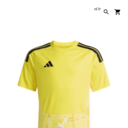
nl
fr