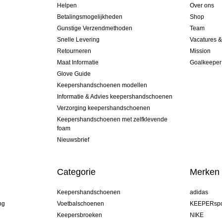
Helpen
Over ons
Betalingsmogelijkheden
Shop
Gunstige Verzendmethoden
Team
Snelle Levering
Vacatures 
Retourneren
Mission
Maat Informatie
Goalkeeper
Glove Guide
Keepershandschoenen modellen
Informatie & Advies keepershandschoenen
Verzorging keepershandschoenen
Keepershandschoenen met zelfklevende
foam
Nieuwsbrief
Categorie
Merken
Keepershandschoenen
adidas
ng
Voetbalschoenen
KEEPERspo
e
Keepersbroeken
NIKE