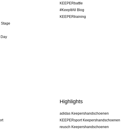
KEEPERbattle
#KeepItAll Blog
KEEPERtraining
& Stage
 Day
Highlights
adidas Keepershandschoenen
rt
KEEPERsport Keepershandschoenen
reusch Keepershandschoenen