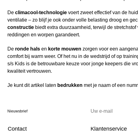
De
climacool-technologie
voert zweet effectief van de huid
ventilatie – zo blijf je ook onder volle belasting droog en g
constructie
biedt extra duurzaamheid, terwijl de stretchstof
reddingen en worpen garandeert.
De
ronde hals
en
korte mouwen
zorgen voor een aangen
comfort bij warm weer. Of het nu in de wedstrijd of op trainin
s/s Kids is de betrouwbare keuze voor jonge keepers die vr
kwaliteit vertrouwen.
Je kunt dit artikel laten
bedrukken
met je naam of een num
Nieuwsbrief
Contact
Klantenservice