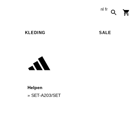
nl
fr
KLEDING
SALE
Helpen
»
SET-A203/SET