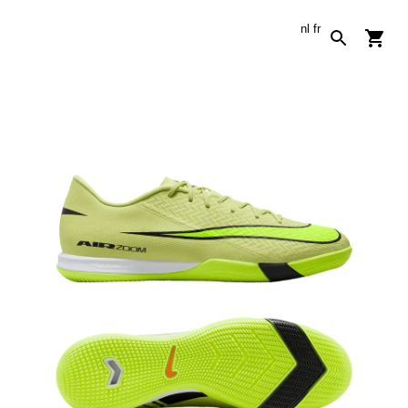
nl
fr