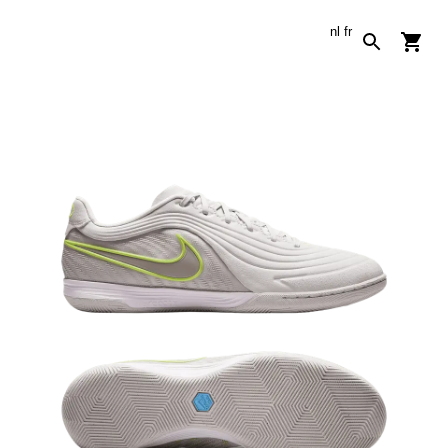
nl
fr