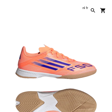
nl
fr